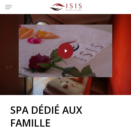
Menu
Skip
to
main
content
Play
Video
SPA
DÉDIÉ
AUX
FAMILLE